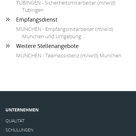
TÜBINGEN
- Sicherheitsmitarbeiter (m/w/d)
Tübingen
Empfangsdienst
MÜNCHEN
- Empfangsmitarbeiter (m/w/d)
München und Umgebung
Weitere Stellenangebote
MÜNCHEN
- Teamassistenz (m/w/d) München
UNTERNEHMEN
QUALITÄT
SCHULUNGEN