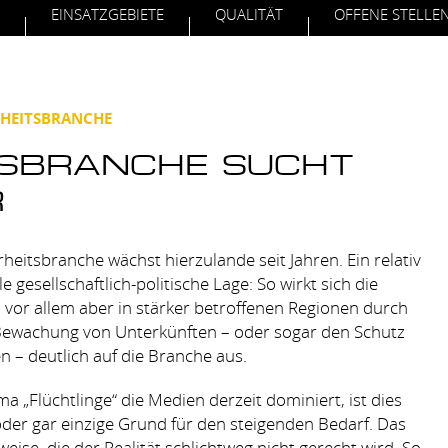
EINSATZGEBIETE
QUALITÄT
OFFENE STELLE
RHEITSBRANCHE
SBRANCHE SUCHT
R
heitsbranche wächst hierzulande seit Jahren. Ein relativ
e gesellschaftlich-politische Lage: So wirkt sich die
, vor allem aber in stärker betroffenen Regionen durch
 Bewachung von Unterkünften – oder sogar den Schutz
 – deutlich auf die Branche aus.
„Flüchtlinge“ die Medien derzeit dominiert, ist dies
er gar einzige Grund für den steigenden Bedarf. Das
ise, die der Realität schlichtweg nicht gerecht wird. So