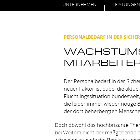
UNTERNEHMEN
LEISTUNGEN
PERSONALBEDARF IN DER SICHE
WACHSTUM
MITARBEITE
Der Personalbedarf in der Sicher
neuer Faktor ist dabei die aktuell
Flüchtlingssituation bundesweit
die leider immer wieder nötige
der dort beherbergten Menschen
Doch obwohl das hochbrisante Thema 
bei Weitem nicht der maßgebende od
wäre eine zu einfache Betrachtungswe