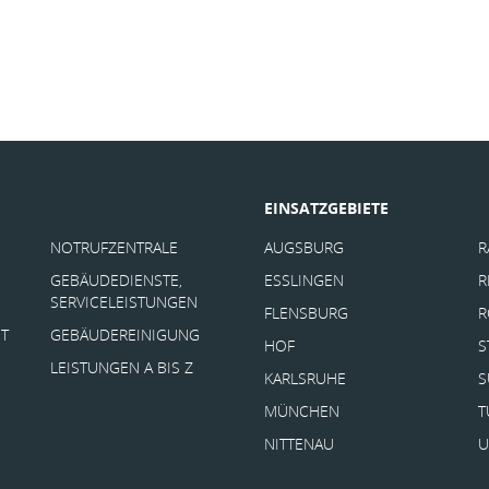
EINSATZGEBIETE
NOTRUFZENTRALE
AUGSBURG
R
GEBÄUDEDIENSTE,
ESSLINGEN
R
SERVICELEISTUNGEN
FLENSBURG
R
T
GEBÄUDEREINIGUNG
HOF
S
LEISTUNGEN A BIS Z
KARLSRUHE
S
MÜNCHEN
T
NITTENAU
U