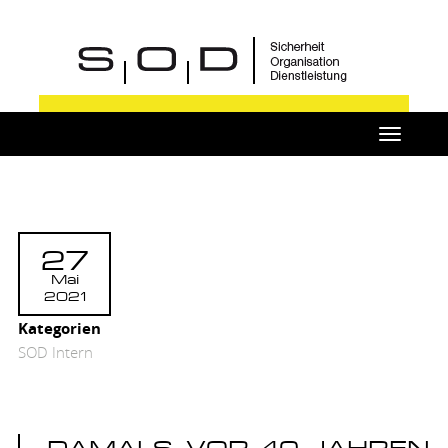
Toggle
navigat
27
Mai
2021
Kategorien
SOD Intern
DAMALS, VOR 40 JAHREN